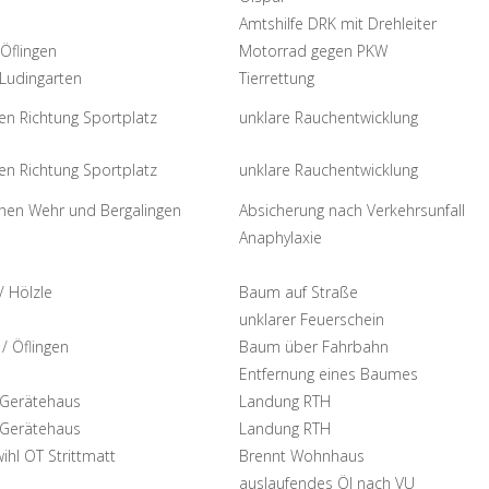
Amtshilfe DRK mit Drehleiter
Öflingen
Motorrad gegen PKW
Ludingarten
Tierrettung
gen Richtung Sportplatz
unklare Rauchentwicklung
gen Richtung Sportplatz
unklare Rauchentwicklung
hen Wehr und Bergalingen
Absicherung nach Verkehrsunfall
Anaphylaxie
/ Hölzle
Baum auf Straße
unklarer Feuerschein
/ Öflingen
Baum über Fahrbahn
Entfernung eines Baumes
Gerätehaus
Landung RTH
Gerätehaus
Landung RTH
ihl OT Strittmatt
Brennt Wohnhaus
auslaufendes Öl nach VU