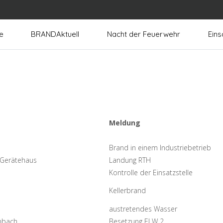
e
BRANDAktuell
Nacht der Feuerwehr
Eins
Meldung
Brand in einem Industriebetrieb
Gerätehaus
Landung RTH
Kontrolle der Einsatzstelle
Kellerbrand
austretendes Wasser
nbach
Besetzung ELW 2