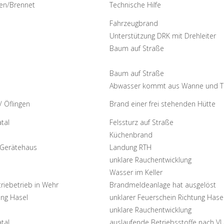
gen/Brennet
Technische Hilfe
Fahrzeugbrand
Unterstützung DRK mit Drehleiter
Baum auf Straße
Baum auf Straße
Abwasser kommt aus Wanne und To
/ Öflingen
Brand einer frei stehenden Hütte
tal
Felssturz auf Straße
Küchenbrand
Gerätehaus
Landung RTH
unklare Rauchentwicklung
Wasser im Keller
triebetrieb in Wehr
Brandmeldeanlage hat ausgelöst
ung Hasel
unklarer Feuerschein Richtung Hase
unklare Rauchentwicklung
tal
auslaufende Betriebsstoffe nach V