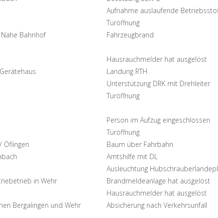
Aufnahme auslaufende Betriebssto
Türöffnung
 Nähe Bahnhof
Fahrzeugbrand
Hausrauchmelder hat ausgelöst
Gerätehaus
Landung RTH
Unterstützung DRK mit Drehleiter
Türöffnung
Person im Aufzug eingeschlossen
Türöffnung
/ Öflingen
Baum über Fahrbahn
nbach
Amtshilfe mit DL
Ausleuchtung Hubschrauberlandepl
triebetrieb in Wehr
Brandmeldeanlage hat ausgelöst
Hausrauchmelder hat ausgelöst
hen Bergalingen und Wehr
Absicherung nach Verkehrsunfall