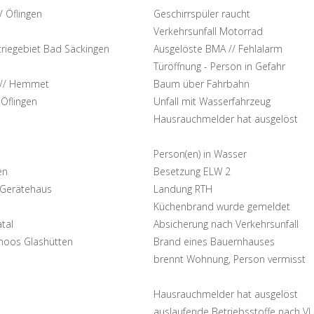
/ Öflingen
Geschirrspüler raucht
Verkehrsunfall Motorrad
triegebiet Bad Säckingen
Ausgelöste BMA // Fehlalarm
Türöffnung - Person in Gefahr
 // Hemmet
Baum über Fahrbahn
 Öflingen
Unfall mit Wasserfahrzeug
Hausrauchmelder hat ausgelöst
Person(en) in Wasser
en
Besetzung ELW 2
Gerätehaus
Landung RTH
Küchenbrand wurde gemeldet
tal
Absicherung nach Verkehrsunfall
oos Glashütten
Brand eines Bauernhauses
brennt Wohnung, Person vermisst
Hausrauchmelder hat ausgelöst
auslaufende Betriebsstoffe nach V