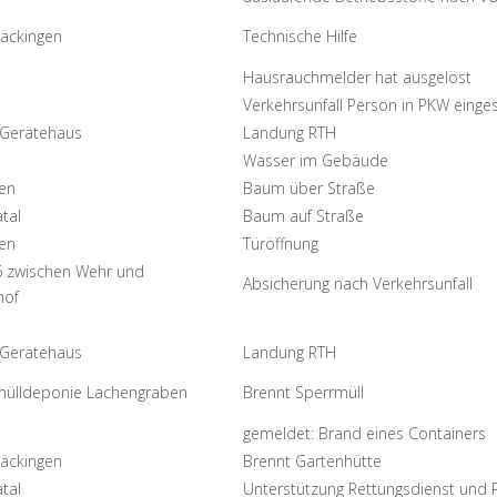
äckingen
Technische Hilfe
Hausrauchmelder hat ausgelöst
Verkehrsunfall Person in PKW einge
Gerätehaus
Landung RTH
Wasser im Gebäude
gen
Baum über Straße
tal
Baum auf Straße
gen
Türöffnung
 zwischen Wehr und
Absicherung nach Verkehrsunfall
hof
Gerätehaus
Landung RTH
mülldeponie Lachengraben
Brennt Sperrmüll
gemeldet: Brand eines Containers
äckingen
Brennt Gartenhütte
tal
Unterstützung Rettungsdienst und P