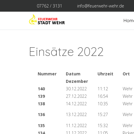
07762 / 3131
info@feuerwehr-wehr.de
Hom
Einsätze 2022
Nummer
Datum
Uhrzeit
Ort
Dezember
140
30.12.2022
11:12
Wehr
139
27.12.2022
16:54
Wehr 
138
14.12.2022
10:35
Wehr
136
13.12.2022
15:27
Wehr
135
11.12.2022
15:32
Wehr
134
11.12.2022
11:05
Ricke